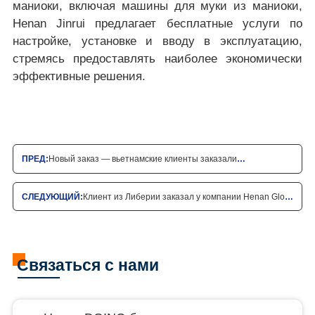
маниоки, включая машины для муки из маниоки,
Henan Jinrui предлагает бесплатные услуги по
настройке, установке и вводу в эксплуатацию,
стремясь предоставлять наиболее экономически
эффективные решения.
ПРЕД:
Новый заказ — вьетнамские клиенты заказали
оборудование для карбонизации у Henan DOING
СЛЕДУЮЩИЙ:
Клиент из Либерии заказал у компании Henan Glory
Company 0,5 т/ч пресс для пальмового масла во второй раз
Связаться с нами