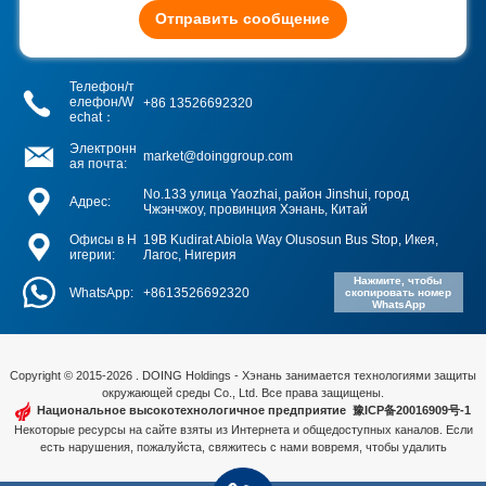
Отправить сообщение
Телефон/т
елефон/W
+86 13526692320
echat：
Электронн
market@doinggroup.com
ая почта:
No.133 улица Yaozhai, район Jinshui, город
Адрес:
Чжэнчжоу, провинция Хэнань, Китай
Офисы в Н
19B Kudirat Abiola Way Olusosun Bus Stop, Икея,
игерии:
Лагос, Нигерия
Нажмите, чтобы
WhatsApp:
+8613526692320
скопировать номер
WhatsApp
Copyright © 2015-2026 . DOING Holdings - Хэнань занимается технологиями защиты
окружающей среды Co., Ltd. Все права защищены.
Национальное высокотехнологичное предприятие
豫ICP备20016909号-1
Некоторые ресурсы на сайте взяты из Интернета и общедоступных каналов. Если
есть нарушения, пожалуйста, свяжитесь с нами вовремя, чтобы удалить