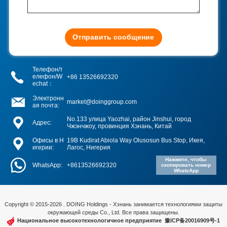
Отправить сообщение
Телефон/т
елефон/W
+86 13526692320
echat：
Электронн
market@doinggroup.com
ая почта:
No.133 улица Yaozhai, район Jinshui, город
Адрес:
Чжэнчжоу, провинция Хэнань, Китай
Офисы в Н
19B Kudirat Abiola Way Olusosun Bus Stop, Икея,
игерии:
Лагос, Нигерия
Нажмите, чтобы
WhatsApp:
+8613526692320
скопировать номер
WhatsApp
Copyright © 2015-2026 . DOING Holdings - Хэнань занимается технологиями защиты
окружающей среды Co., Ltd. Все права защищены.
Национальное высокотехнологичное предприятие
豫ICP备20016909号-1