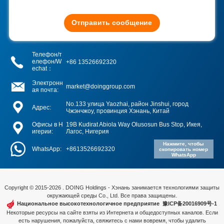
Отправить сообщение
Телефон/т
елефон/W
+86 13526692320
echat：
Электронн
market@doinggroup.com
ая почта:
No.133 улица Yaozhai, район Jinshui, город
Адрес:
Чжэнчжоу, провинция Хэнань, Китай
Офисы в Н
19B Kudirat Abiola Way Olusosun Bus Stop, Икея,
игерии:
Лагос, Нигерия
Нажмите, чтобы
WhatsApp:
+8613526692320
скопировать номер
WhatsApp
Copyright © 2015-2026 . DOING Holdings - Хэнань занимается технологиями защиты
окружающей среды Co., Ltd. Все права защищены.
Национальное высокотехнологичное предприятие
豫ICP备20016909号-1
Некоторые ресурсы на сайте взяты из Интернета и общедоступных каналов. Если
есть нарушения, пожалуйста, свяжитесь с нами вовремя, чтобы удалить